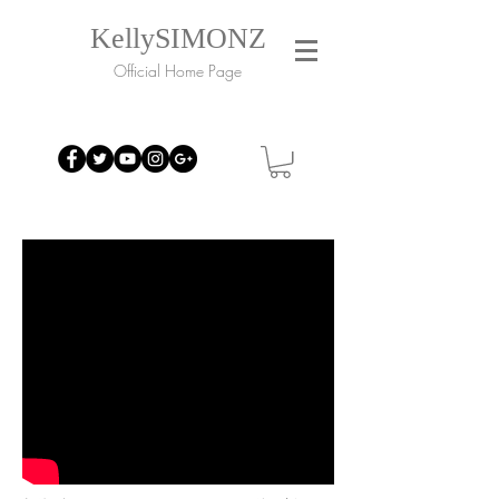
KellySIMONZ
Official Home Page