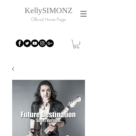
KellySIMONZ
Official Home Page